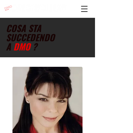
COSA STA
SUCCEDENDO
A
DMO
?