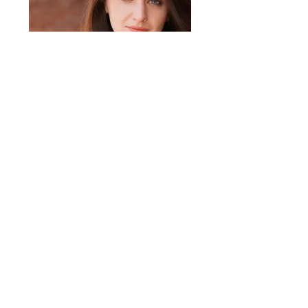
CONFIGURA IL TUO
CONTO
DMO
!
PER ISCRIZIONI VELOCI!
CLICCA QUI