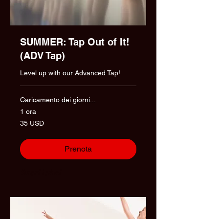
SUMMER: Tap Out of It!
(ADV Tap)
Level up with our Advanced Tap!
Caricamento dei giorni...
1 ora
35
35 USD
dollari
statunitensi
Prenota
Scopri i piani