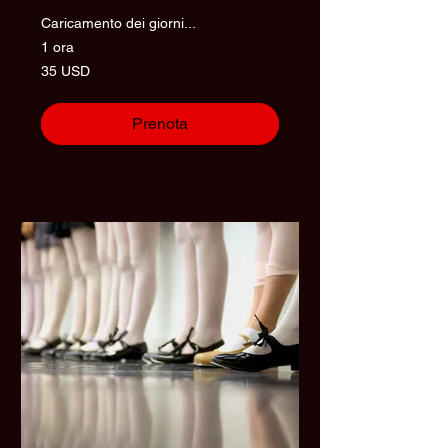
Caricamento dei giorni...
1 ora
35
35 USD
dollari
statunitensi
Prenota
Scopri i piani