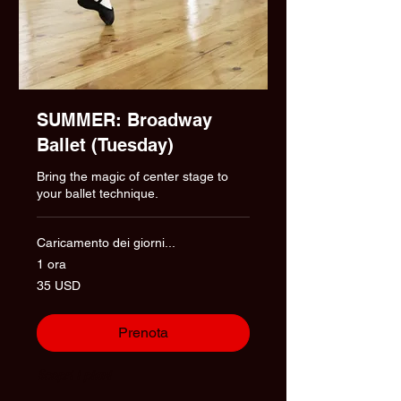
SUMMER: Broadway
Ballet (Tuesday)
Bring the magic of center stage to
your ballet technique.
Caricamento dei giorni...
1 ora
35
35 USD
dollari
statunitensi
Prenota
Scopri i piani